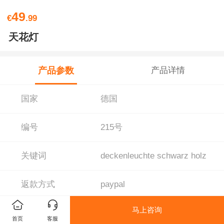
49
€
.99
天花灯
产品参数
产品详情
国家
德国
编号
215号
关键词
deckenleuchte schwarz holz
返款方式
paypal
LED吸顶灯木制可调光，核桃黑
马上咨询
“S”2环现代吊灯，28W 40cm
首页
客服